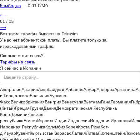
Камбоджа
— 0.01 €/Мб
⟵
01
/ 05
⟶
Вот такие тарифы бывают на Drimsim
У нас нет абонентской платы. Вы платите только за
израсходованный трафик.
Сколько стоит связь?
Тарифы на связь
Я сейчас
в
Испании
Австралия
Австрия
Азербайджан
Албания
Алжир
Андорра
Аргентина
А
и Герцеговина
Бразилия
Буркина
Фасо
Великобритания
Венгрия
Венесуэла
Вьетнам
Гана
Германия
Гиб
(Китай)
Греция
Грузия
Дания
Демократическая Республика
Конго
Доминиканская
республика
Египет
Израиль
Индия
Индонезия
Иордания
Ирландия
Исл
Народная Республика
Колумбия
Корея
Коста Рика
Кот-
д'Ивуар
Кувейт
Кыргызстан
Кюрасао
Латвия
Литва
Лихтенштейн
Люксем
(Китай)
Малайзия
Мальдивские