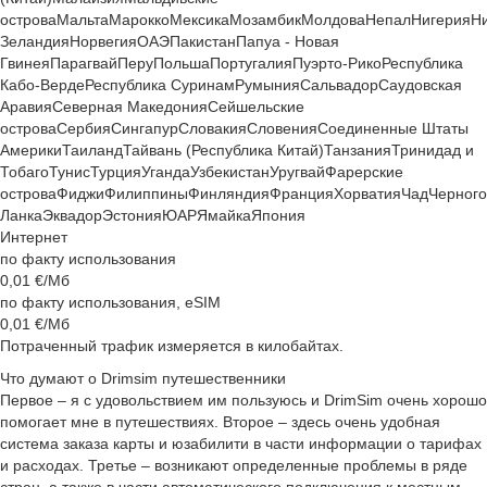
острова
Мальта
Марокко
Мексика
Мозамбик
Молдова
Непал
Нигерия
Н
Зеландия
Норвегия
ОАЭ
Пакистан
Папуа - Новая
Гвинея
Парагвай
Перу
Польша
Португалия
Пуэрто-Рико
Республика
Кабо-Верде
Республика Суринам
Румыния
Сальвадор
Саудовская
Аравия
Северная Македония
Сейшельские
острова
Сербия
Сингапур
Словакия
Словения
Соединенные Штаты
Америки
Таиланд
Тайвань (Республика Китай)
Танзания
Тринидад и
Тобаго
Тунис
Турция
Уганда
Узбекистан
Уругвай
Фарерские
острова
Фиджи
Филиппины
Финляндия
Франция
Хорватия
Чад
Черног
Ланка
Эквадор
Эстония
ЮАР
Ямайка
Япония
Интернет
по факту использования
0,01
€/Мб
по факту использования, eSIM
0,01
€/Мб
Потраченный трафик измеряется в килобайтах.
Что думают о Drimsim путешественники
Первое – я с удовольствием им пользуюсь и DrimSim очень хорошо
помогает мне в путешествиях. Второе – здесь очень удобная
система заказа карты и юзабилити в части информации о тарифах
и расходах. Третье – возникают определенные проблемы в ряде