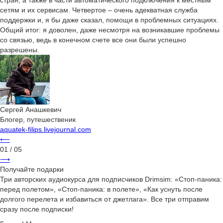
стран, а также в части автоматического подключения к местным
сетям и их сервисам. Четвертое – очень адекватная служба
поддержки и, я бы даже сказал, помощи в проблемных ситуациях.
Общий итог: я доволен, даже несмотря на возникавшие проблемы
со связью, ведь в конечном счете все они были успешно
разрешены.
Сергей Анашкевич
Блогер, путешественик
aquatek-filips.livejournal.com
⟵
01
/ 05
⟶
Получайте подарки
Три авторских аудиокурса для подписчиков Drimsim: «Стоп-паника:
перед полетом», «Стоп-паника: в полете», «Как уснуть после
долгого перелета и избавиться от джетлага». Все три отправим
сразу после подписки!