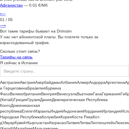
Афганистан
— 0.01 €/Мб
⟵
01
/ 05
⟶
Вот такие тарифы бывают на Drimsim
У нас нет абонентской платы. Вы платите только за
израсходованный трафик.
Сколько стоит связь?
Тарифы на связь
Я сейчас
в
Испании
Австралия
Австрия
Азербайджан
Албания
Алжир
Андорра
Аргентина
А
и Герцеговина
Бразилия
Буркина
Фасо
Великобритания
Венгрия
Венесуэла
Вьетнам
Гана
Германия
Гиб
(Китай)
Греция
Грузия
Дания
Демократическая Республика
Конго
Доминиканская
республика
Египет
Израиль
Индия
Индонезия
Иордания
Ирландия
Исл
Народная Республика
Колумбия
Корея
Коста Рика
Кот-
д'Ивуар
Кувейт
Кыргызстан
Кюрасао
Латвия
Литва
Лихтенштейн
Люксем
(Китай)
Малайзия
Мальдивские