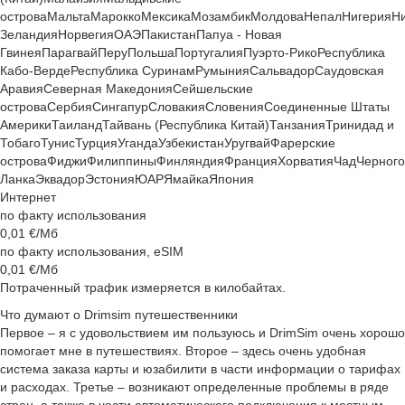
острова
Мальта
Марокко
Мексика
Мозамбик
Молдова
Непал
Нигерия
Н
Зеландия
Норвегия
ОАЭ
Пакистан
Папуа - Новая
Гвинея
Парагвай
Перу
Польша
Португалия
Пуэрто-Рико
Республика
Кабо-Верде
Республика Суринам
Румыния
Сальвадор
Саудовская
Аравия
Северная Македония
Сейшельские
острова
Сербия
Сингапур
Словакия
Словения
Соединенные Штаты
Америки
Таиланд
Тайвань (Республика Китай)
Танзания
Тринидад и
Тобаго
Тунис
Турция
Уганда
Узбекистан
Уругвай
Фарерские
острова
Фиджи
Филиппины
Финляндия
Франция
Хорватия
Чад
Черног
Ланка
Эквадор
Эстония
ЮАР
Ямайка
Япония
Интернет
по факту использования
0,01
€/Мб
по факту использования, eSIM
0,01
€/Мб
Потраченный трафик измеряется в килобайтах.
Что думают о Drimsim путешественники
Первое – я с удовольствием им пользуюсь и DrimSim очень хорошо
помогает мне в путешествиях. Второе – здесь очень удобная
система заказа карты и юзабилити в части информации о тарифах
и расходах. Третье – возникают определенные проблемы в ряде