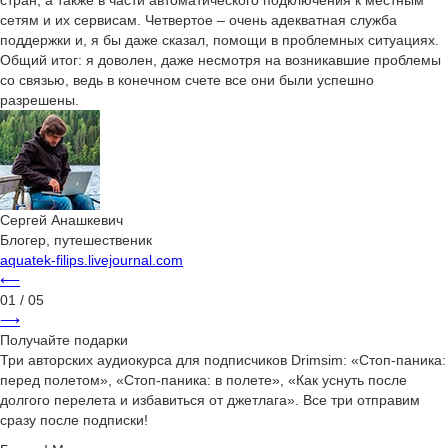
стран, а также в части автоматического подключения к местным
сетям и их сервисам. Четвертое – очень адекватная служба
поддержки и, я бы даже сказал, помощи в проблемных ситуациях.
Общий итог: я доволен, даже несмотря на возникавшие проблемы
со связью, ведь в конечном счете все они были успешно
разрешены.
Сергей Анашкевич
Блогер, путешественик
aquatek-filips.livejournal.com
⟵
01
/ 05
⟶
Получайте подарки
Три авторских аудиокурса для подписчиков Drimsim: «Стоп-паника:
перед полетом», «Стоп-паника: в полете», «Как уснуть после
долгого перелета и избавиться от джетлага». Все три отправим
сразу после подписки!