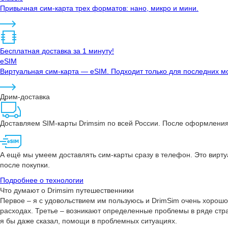
Привычная сим-карта трех форматов: нано, микро и мини.
Бесплатная доставка за 1 минуту!
eSIM
Виртуальная сим-карта — eSIM. Подходит только для последних мо
Дрим-доставка
Доставляем SIM-карты Drimsim по всей России. После оформления 
А ещё мы умеем доставлять сим-карты сразу в телефон. Это вирту
после покупки.
Подробнее о технологии
Что думают о Drimsim путешественники
Первое – я с удовольствием им пользуюсь и DrimSim очень хорошо
расходах. Третье – возникают определенные проблемы в ряде стра
я бы даже сказал, помощи в проблемных ситуациях.