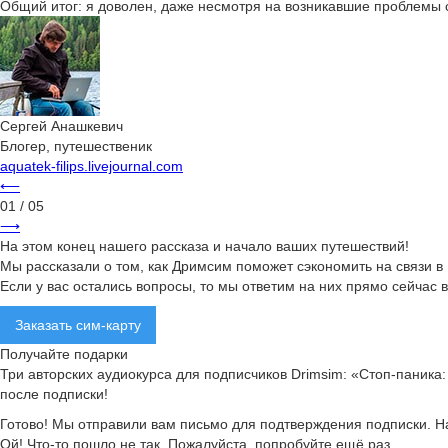
Общий итог: я доволен, даже несмотря на возникавшие проблемы с
Сергей Анашкевич
Блогер, путешественик
aquatek-filips.livejournal.com
⟵
01
/ 05
⟶
На этом конец нашего рассказа и начало ваших путешествий!
Мы рассказали о том, как Дримсим поможет сэкономить на связи в
Если у вас остались вопросы, то мы ответим на них прямо сейчас
Заказать сим-карту
Получайте подарки
Три авторских аудиокурса для подписчиков Drimsim: «Стоп-паника: 
после подписки!
Готово! Мы отправили вам письмо для подтверждения подписки. На
Ой! Что-то пошло не так. Пожалуйста, попробуйте ещё раз.