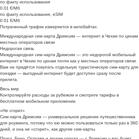
по факту использования
0.01
€/Мб
по факту использования, eSIM
0.01
€/Мб
Потраченный трафик измеряется в килобайтах.
Международная сим‑карта Дримсим — интернет в Чехии по ценам
местных операторов связи
Недорогая связь
Международная сим‑карта Дримсим — это недорогой мобильный
интернет в Чехии по ценам почти как у местных операторов связи.
Вам не придётся покупать отдельную туристическую сим-карту для
поездки — выгодный интернет будет доступен сразу после
прилета.
Весь мир
Контролируйте расходы за рубежом и смотрите тарифы в
бесплатном мобильном приложении.
«Не сгорит»
Сим-карта Дримсим — универсальное решение путешественника
для роуминга, потому что ею можно пользоваться только раз в 360
дней, и она не «сгорит», как другие сим-карты.
Прага, Брно, Острава и другие города — с Дримсим у вас будет