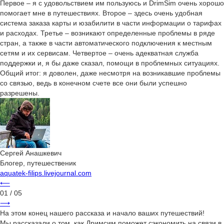
Первое – я с удовольствием им пользуюсь и DrimSim очень хорошо
помогает мне в путешествиях. Второе – здесь очень удобная
система заказа карты и юзабилити в части информации о тарифах
и расходах. Третье – возникают определенные проблемы в ряде
стран, а также в части автоматического подключения к местным
сетям и их сервисам. Четвертое – очень адекватная служба
поддержки и, я бы даже сказал, помощи в проблемных ситуациях.
Общий итог: я доволен, даже несмотря на возникавшие проблемы
со связью, ведь в конечном счете все они были успешно
разрешены.
Сергей Анашкевич
Блогер, путешественик
aquatek-filips.livejournal.com
⟵
01
/ 05
⟶
На этом конец нашего рассказа и начало ваших путешествий!
Мы рассказали о том, как Дримсим поможет сэкономить на связи в