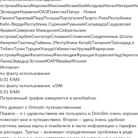
острова
Мальта
Марокко
Мексика
Мозамбик
Молдова
Непал
Нигерия
Н
Зеландия
Норвегия
ОАЭ
Пакистан
Папуа - Новая
Гвинея
Парагвай
Перу
Польша
Португалия
Пуэрто-Рико
Республика
Кабо-Верде
Республика Суринам
Румыния
Сальвадор
Саудовская
Аравия
Северная Македония
Сейшельские
острова
Сербия
Сингапур
Словакия
Словения
Соединенные Штаты
Америки
Таиланд
Тайвань (Республика Китай)
Танзания
Тринидад и
Тобаго
Тунис
Турция
Уганда
Узбекистан
Уругвай
Фарерские
острова
Фиджи
Филиппины
Финляндия
Франция
Хорватия
Чад
Черног
Ланка
Эквадор
Эстония
ЮАР
Ямайка
Япония
Интернет
по факту использования
0,01
€/Мб
по факту использования, eSIM
0,01
€/Мб
Потраченный трафик измеряется в килобайтах.
Что думают о Drimsim путешественники
Первое – я с удовольствием им пользуюсь и DrimSim очень хорошо
помогает мне в путешествиях. Второе – здесь очень удобная
система заказа карты и юзабилити в части информации о тарифах
и расходах. Третье – возникают определенные проблемы в ряде