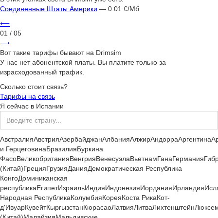
Соединенные Штаты Америки
— 0.01 €/Мб
⟵
01
/ 05
⟶
Вот такие тарифы бывают на Drimsim
У нас нет абонентской платы. Вы платите только за
израсходованный трафик.
Сколько стоит связь?
Тарифы на связь
Я сейчас
в
Испании
Австралия
Австрия
Азербайджан
Албания
Алжир
Андорра
Аргентина
А
и Герцеговина
Бразилия
Буркина
Фасо
Великобритания
Венгрия
Венесуэла
Вьетнам
Гана
Германия
Гиб
(Китай)
Греция
Грузия
Дания
Демократическая Республика
Конго
Доминиканская
республика
Египет
Израиль
Индия
Индонезия
Иордания
Ирландия
Исл
Народная Республика
Колумбия
Корея
Коста Рика
Кот-
д'Ивуар
Кувейт
Кыргызстан
Кюрасао
Латвия
Литва
Лихтенштейн
Люксем
(Китай)
Малайзия
Мальдивские