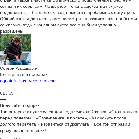
стран, а также в части автоматического подключения к местным
сетям и их сервисам. Четвертое – очень адекватная служба
поддержки и, я бы даже сказал, помощи в проблемных ситуациях.
Общий итог: я доволен, даже несмотря на возникавшие проблемы
со связью, ведь в конечном счете все они были успешно
разрешены.
Сергей Анашкевич
Блогер, путешественик
aquatek-filips.livejournal.com
⟵
01
/ 05
⟶
Получайте подарки
Три авторских аудиокурса для подписчиков Drimsim: «Стоп-паника:
перед полетом», «Стоп-паника: в полете», «Как уснуть после
долгого перелета и избавиться от джетлага». Все три отправим
сразу после подписки!