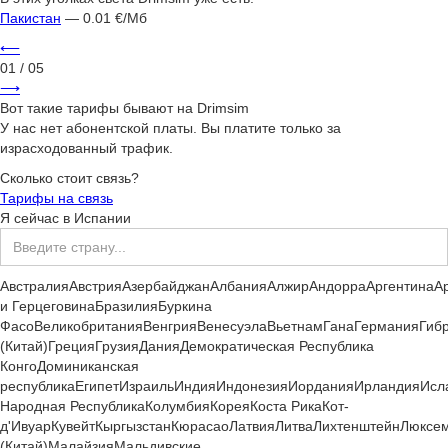
Пакистан
— 0.01 €/Мб
⟵
01
/ 05
⟶
Вот такие тарифы бывают на Drimsim
У нас нет абонентской платы. Вы платите только за
израсходованный трафик.
Сколько стоит связь?
Тарифы на связь
Я сейчас
в
Испании
Австралия
Австрия
Азербайджан
Албания
Алжир
Андорра
Аргентина
А
и Герцеговина
Бразилия
Буркина
Фасо
Великобритания
Венгрия
Венесуэла
Вьетнам
Гана
Германия
Гиб
(Китай)
Греция
Грузия
Дания
Демократическая Республика
Конго
Доминиканская
республика
Египет
Израиль
Индия
Индонезия
Иордания
Ирландия
Исл
Народная Республика
Колумбия
Корея
Коста Рика
Кот-
д'Ивуар
Кувейт
Кыргызстан
Кюрасао
Латвия
Литва
Лихтенштейн
Люксем
(Китай)
Малайзия
Мальдивские