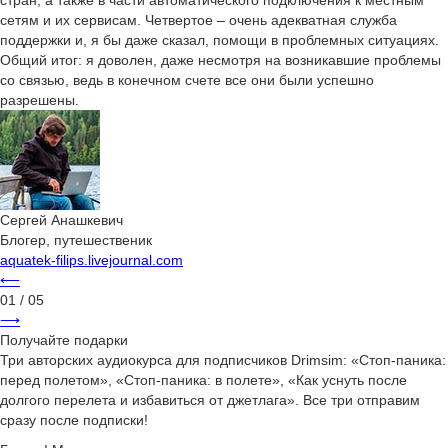
стран, а также в части автоматического подключения к местным
сетям и их сервисам. Четвертое – очень адекватная служба
поддержки и, я бы даже сказал, помощи в проблемных ситуациях.
Общий итог: я доволен, даже несмотря на возникавшие проблемы
со связью, ведь в конечном счете все они были успешно
разрешены.
Сергей Анашкевич
Блогер, путешественик
aquatek-filips.livejournal.com
⟵
01
/ 05
⟶
Получайте подарки
Три авторских аудиокурса для подписчиков Drimsim: «Стоп-паника:
перед полетом», «Стоп-паника: в полете», «Как уснуть после
долгого перелета и избавиться от джетлага». Все три отправим
сразу после подписки!