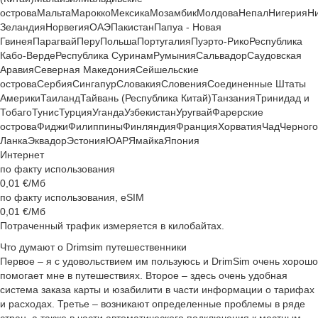
острова
Мальта
Марокко
Мексика
Мозамбик
Молдова
Непал
Нигерия
Н
Зеландия
Норвегия
ОАЭ
Пакистан
Папуа - Новая
Гвинея
Парагвай
Перу
Польша
Португалия
Пуэрто-Рико
Республика
Кабо-Верде
Республика Суринам
Румыния
Сальвадор
Саудовская
Аравия
Северная Македония
Сейшельские
острова
Сербия
Сингапур
Словакия
Словения
Соединенные Штаты
Америки
Таиланд
Тайвань (Республика Китай)
Танзания
Тринидад и
Тобаго
Тунис
Турция
Уганда
Узбекистан
Уругвай
Фарерские
острова
Фиджи
Филиппины
Финляндия
Франция
Хорватия
Чад
Черног
Ланка
Эквадор
Эстония
ЮАР
Ямайка
Япония
Интернет
по факту использования
0,01
€/Мб
по факту использования, eSIM
0,01
€/Мб
Потраченный трафик измеряется в килобайтах.
Что думают о Drimsim путешественники
Первое – я с удовольствием им пользуюсь и DrimSim очень хорошо
помогает мне в путешествиях. Второе – здесь очень удобная
система заказа карты и юзабилити в части информации о тарифах
и расходах. Третье – возникают определенные проблемы в ряде