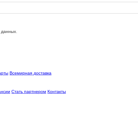
 данных.
арты
Всемирная доставка
ансии
Стать партнером
Контакты