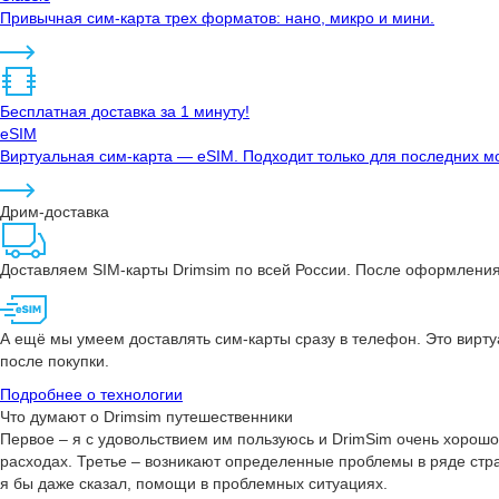
Привычная сим-карта трех форматов: нано, микро и мини.
Бесплатная доставка за 1 минуту!
eSIM
Виртуальная сим-карта — eSIM. Подходит только для последних мо
Дрим-доставка
Доставляем SIM-карты Drimsim по всей России. После оформления 
А ещё мы умеем доставлять сим-карты сразу в телефон. Это вирту
после покупки.
Подробнее о технологии
Что думают о Drimsim путешественники
Первое – я с удовольствием им пользуюсь и DrimSim очень хорошо
расходах. Третье – возникают определенные проблемы в ряде стра
я бы даже сказал, помощи в проблемных ситуациях.