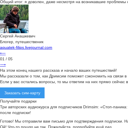
Общий итог: я доволен, даже несмотря на возникавшие проблемы с
Сергей Анашкевич
Блогер, путешественик
aquatek-filips.livejournal.com
⟵
01
/ 05
⟶
На этом конец нашего рассказа и начало ваших путешествий!
Мы рассказали о том, как Дримсим поможет сэкономить на связи в
Если у вас остались вопросы, то мы ответим на них прямо сейчас
Заказать сим-карту
Получайте подарки
Три авторских аудиокурса для подписчиков Drimsim: «Стоп-паника: 
после подписки!
Готово! Мы отправили вам письмо для подтверждения подписки. На
Ой! Что-то пошло не так. Пожалуйста, попробуйте ещё раз.