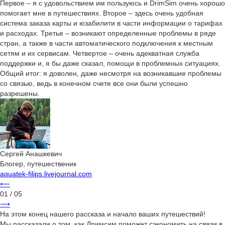
Первое – я с удовольствием им пользуюсь и DrimSim очень хорошо
помогает мне в путешествиях. Второе – здесь очень удобная
система заказа карты и юзабилити в части информации о тарифах
и расходах. Третье – возникают определенные проблемы в ряде
стран, а также в части автоматического подключения к местным
сетям и их сервисам. Четвертое – очень адекватная служба
поддержки и, я бы даже сказал, помощи в проблемных ситуациях.
Общий итог: я доволен, даже несмотря на возникавшие проблемы
со связью, ведь в конечном счете все они были успешно
разрешены.
Сергей Анашкевич
Блогер, путешественик
aquatek-filips.livejournal.com
⟵
01
/ 05
⟶
На этом конец нашего рассказа и начало ваших путешествий!
Мы рассказали о том, как Дримсим поможет сэкономить на связи в