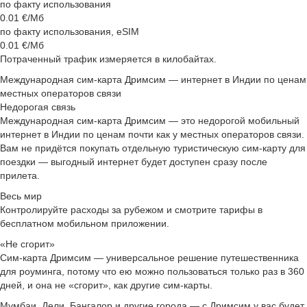
по факту использования
0.01
€/Мб
по факту использования, eSIM
0.01
€/Мб
Потраченный трафик измеряется в килобайтах.
Международная сим‑карта Дримсим — интернет в Индии по ценам
местных операторов связи
Недорогая связь
Международная сим‑карта Дримсим — это недорогой мобильный
интернет в Индии по ценам почти как у местных операторов связи.
Вам не придётся покупать отдельную туристическую сим-карту для
поездки — выгодный интернет будет доступен сразу после
прилета.
Весь мир
Контролируйте расходы за рубежом и смотрите тарифы в
бесплатном мобильном приложении.
«Не сгорит»
Сим-карта Дримсим — универсальное решение путешественника
для роуминга, потому что ею можно пользоваться только раз в 360
дней, и она не «сгорит», как другие сим-карты.
Мумбаи, Дели, Бангалор и другие города — с Дримсим у вас будет