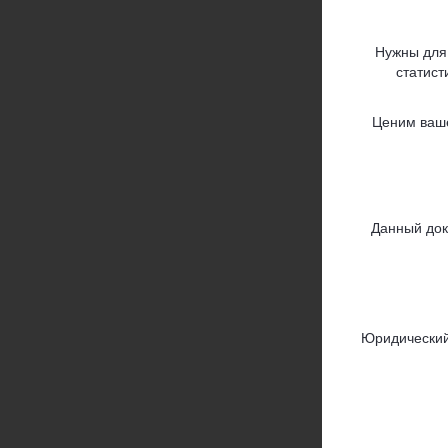
Нужны для
статист
Ценим ваше
Данный док
Юридический 