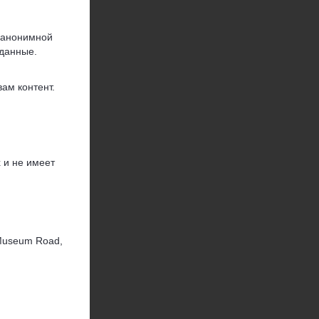
 анонимной
 данные.
ам контент.
 и не имеет
 Museum Road,