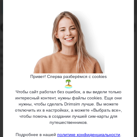
Спасибо за ваш выбор!
Скоро мы пришлем вам письмо с дальнейшими шагами по
обновлению вашей пластиковой сим-карты Drimsim.
Вам пригодится
Приложение Drimsim — это не только пополнение баланса и
контроль расходов.
Это целая экосистема для путешественников. Знакомьтесь!
Привет! Сперва разберёмся с cookies
Чтобы сайт работал без ошибок, а вы видели только
интересный контент, нужны файлы cookies. Еще они
нужны, чтобы сделать Drimsim лучше. Вы можете
отключить их в настройках, а можете «Выбрать все»,
чтобы помочь в создании лучшей сим-карты для
путешественников.
Подробнее в нашей
политике конфиденциальности
.