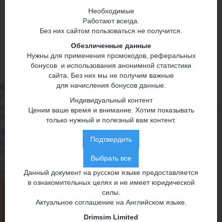
Необходимые
Работают всегда.
Без них сайтом пользоваться не получится.
Обезличенные данные
Нужны для применения промокодов, реферальных
бонусов и использования анонимной статистики
сайта. Без них мы не получим важные
для начисления бонусов данные.
Специальные тарифы на отели для пользователей Drimsim
1 400 000 вариантов размещений в гостиницах, хостелах
Индивидуальный контент
и апартаментах по всему миру, мультиязычная служба поддержки
Ценим ваше время и внимание. Хотим показывать
24/7, широкий выбор и низкие цены.
только нужный и полезный вам контент.
Посмотреть предложения
Подтвердить
⟵
01
/ 03
Выбрать все
⟶
Пишем о жизни вне дома
Данный документ на русском языке предоставляется
в ознакомительных целях и не имеет юридической
силы.
Актуальное соглашение на Английском языке
.
Drimsim Limited