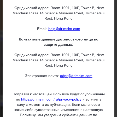
Юридический адрес: Room 1001, 10/F, Tower B, New
Mandarin Plaza 14 Science Museum Road, Tsimshatsui
Rast, Hong Kong
Email:
help@drimsim.com
Как я по Венгрии в карантин «путешествовал»
Читать статью
Контактные данные должностного лица по
защите данных:
Юридический адрес: Room 1001, 10/F, Tower B, New
Mandarin Plaza 14 Science Museum Road, Tsimshatsui
Rast, Hong Kong
Электронная почта:
gdpr@drimsim.com
Поправки к настоящей Политике будут опубликованы
9 самых красивых деревень Франции
по
https://drimsim.com/ru/privacy-policy
и вступят в
Читать статью
силу с момента их публикации. Если мы внесем
какие-либо существенные изменения в настоящую
Политику, мы уведомим субъекты данных по