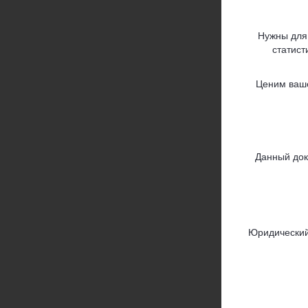
Нужны для
статист
Ценим ваше
Данный док
Юридический 