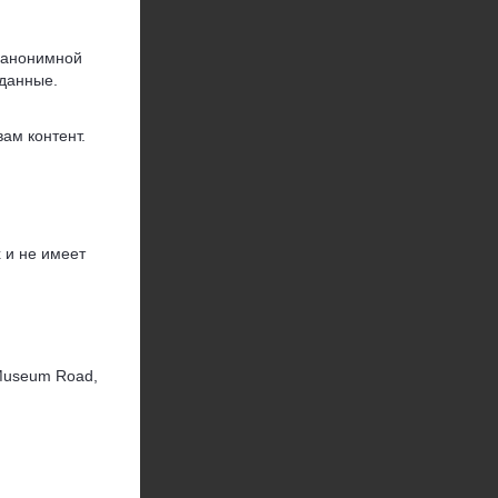
 анонимной
 данные.
ам контент.
 и не имеет
 Museum Road,