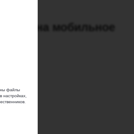
rimsim на мобильное
ва.
ужны файлы
в настройках,
ественников.